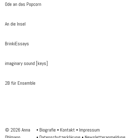
Ode an das Popcorn
An die Insel
BrinkiEssays
imaginary sound [keys]
2B für Ensemble
© 2026 Anna
Biografie
Kontakt
Impressum
Ohlmann
Datenschutzerklärung
Newsletteranmeldung