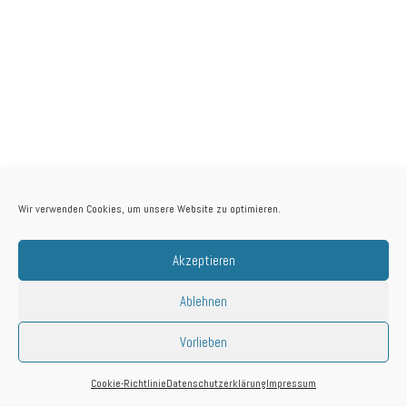
Wir verwenden Cookies, um unsere Website zu optimieren.
Akzeptieren
© 2026 Anna
Biografie
Kontakt
Impressum
Ablehnen
Ohlmann
Datenschutzerklärung
Newsletteranmeldung
Vorlieben
Cookie-Richtlinie
Datenschutzerklärung
Impressum