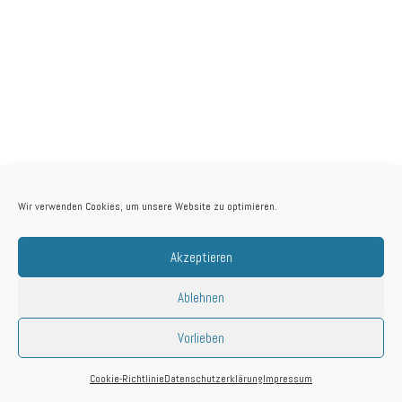
Wir verwenden Cookies, um unsere Website zu optimieren.
Akzeptieren
© 2026 Anna
Biografie
Kontakt
Impressum
Ablehnen
Ohlmann
Datenschutzerklärung
Newsletteranmeldung
Vorlieben
Cookie-Richtlinie
Datenschutzerklärung
Impressum